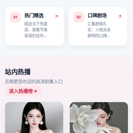
热门精选
口碑剧场
01
02
精选当下热度
汇集剧情扎
高、观看节奏
实、人物关系
紧凑的佳作，
鲜明的口碑作
适合快速进入
品，适合细品
追剧状态。
故事层次。
站内热播
近期更受欢迎的高清剧集入口
进入热播榜