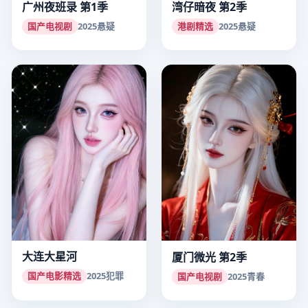
广州夜班录 第1季
湾仔暗夜 第2季
国产电视剧
2025
悬疑
港剧精选
2025
悬疑
大连大星河
厦门微光 第2季
国产电影精选
2025
犯罪
国产电视剧
2025
青春